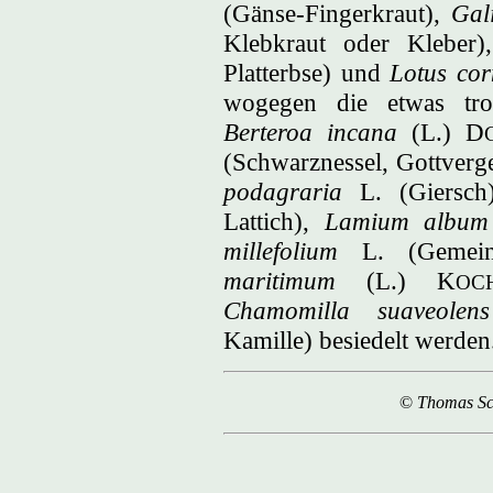
(Gänse-Fingerkraut),
Gal
Klebkraut oder Kleber
Platterbse) und
Lotus cor
wogegen die etwas tro
Berteroa incana
(L.) D
(Schwarznessel, Gottverg
podagraria
L. (Giersc
Lattich),
Lamium album
millefolium
L. (Gemein
maritimum
(L.) K
OC
Chamomilla suaveolens
Kamille) besiedelt werden
©
Thomas S