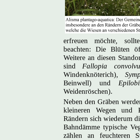
erfreuen möchte, sollt
beachten: Die Blüten ö
Weitere an diesen Standor
sind
Fallopia convolvu
Windenknöterich),
Symp
Beinwell) und
Epilob
Weidenröschen).
Neben den Gräben werden
kleineren Wegen und P
Rändern sich wiederum di
Bahndämme typische Vege
zählen an feuchteren 