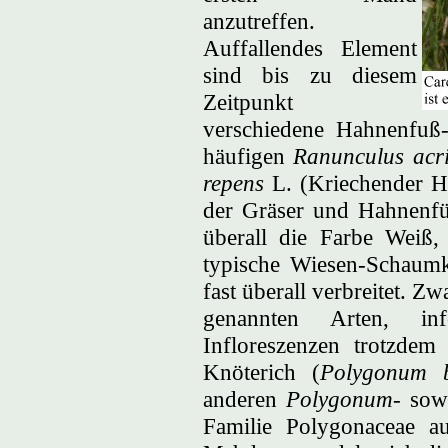
anzutreffen.
Auffallendes Element
sind bis zu diesem
Zeitpunkt
verschiedene Hahnenfuß
häufigen
Ranunculus acr
repens
L. (Kriechender H
der Gräser und Hahnenfü
überall die Farbe Weiß,
typische Wiesen-Schaumk
fast überall verbreitet. Z
genannten Arten, inf
Infloreszenzen trotzdem
Knöterich (
Polygonum b
anderen
Polygonum
- sow
Familie Polygonaceae au