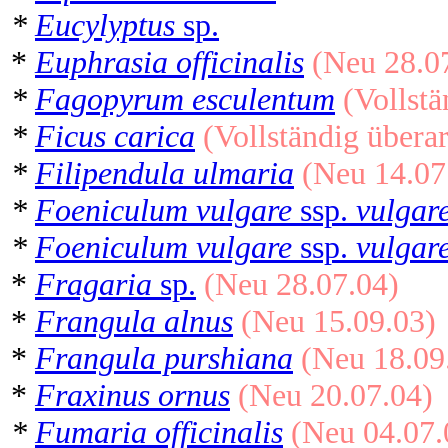
*
Eucylyptus
sp.
*
Euphrasia officinalis
(Neu 28.0
*
Fagopyrum esculentum
(Vollstä
*
Ficus carica
(Vollständig überar
*
Filipendula ulmaria
(Neu 14.07
*
Foeniculum vulgare
ssp.
vulgar
*
Foeniculum vulgare
ssp.
vulgar
*
Fragaria
sp.
(Neu 28.07.04)
*
Frangula alnus
(Neu 15.09.03)
*
Frangula purshiana
(Neu 18.09
*
Fraxinus ornus
(Neu 20.07.04)
*
Fumaria officinalis
(Neu 04.07.