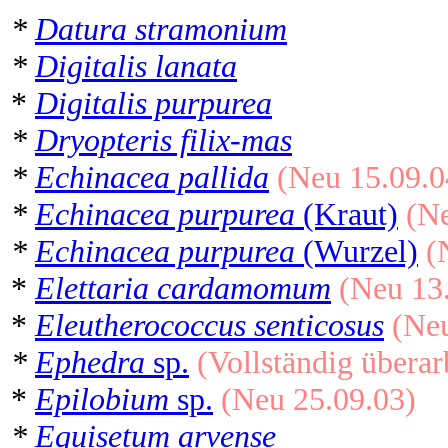
*
Datura stramonium
*
Digitalis lanata
*
Digitalis purpurea
*
Dryopteris filix-mas
*
Echinacea pallida
(Neu 15.09.0
*
Echinacea purpurea
(Kraut)
(Ne
*
Echinacea purpurea
(Wurzel)
(
*
Elettaria cardamomum
(Neu 13.
*
Eleutherococcus senticosus
(Neu
*
Ephedra
sp.
(Vollständig überar
*
Epilobium
sp.
(Neu 25.09.03)
*
Equisetum arvense