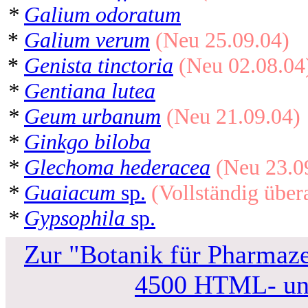
*
Galium odoratum
*
Galium verum
(Neu 25.09.04)
*
Genista tinctoria
(Neu 02.08.04
*
Gentiana lutea
*
Geum urbanum
(Neu 21.09.04)
*
Ginkgo biloba
*
Glechoma hederacea
(Neu 23.0
*
Guaiacum
sp.
(Vollständig über
*
Gypsophila
sp.
Zur "Botanik für Pharmaze
4500 HTML- und