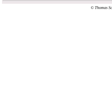
©
Thomas S