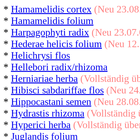
*
Hamamelidis cortex
(Neu 23.08
*
Hamamelidis folium
*
Harpagophyti radix
(Neu 23.07.
*
Hederae helicis folium
(Neu 12.
*
Helichrysi flos
*
Hellebori radix/rhizoma
*
Herniariae herba
(Vollständig ü
*
Hibisci sabdariffae flos
(Neu 24.
*
Hippocastani semen
(Neu 28.08
*
Hydrastis rhizoma
(Vollständig 
*
Hyperici herba
(Vollständig über
*
Juglandis folium