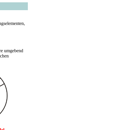
ngselementen,
ere umgebend
schen
del