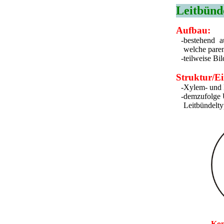
Leitbünd
Aufbau:
-
bestehend a
welche pare
-
teilweise Bi
Struktur/Ei
-
Xylem- und 
-
demzufolge 
Leitbündelt
Kon