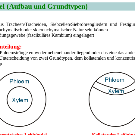
el (Aufbau und Grundtypen)
us Tracheen/Tracheiden, Siebzellen/Siebröhrengliedern und Festigu
nchymatisch oder sklerenchymatischer Natur sein können
ldungsgewebe (fascikuläres Kambium) eingelagert
nteilung:
Phloemstränge entweder nebeneinander liegend oder das eine das and
Unterscheidung von zwei Grundtypen, dem kollateralen und konzentri
yp
zentrisches Leitbündel
Kollaterales Leitbün