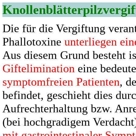
Knollenblätterpilzvergi
Die für die Vergiftung vera
Phallotoxine
unterliegen ei
Aus diesem Grund besteht is
Giftelimination
eine bedeut
symptomfreien Patienten
, d
befindet, geschieht dies du
Aufrechterhaltung bzw. Anr
(bei hochgradigem Verdach
mit gastrointestinaler Symp