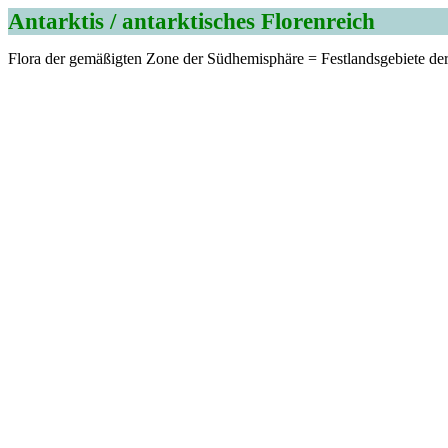
Antarktis / antarktisches Florenreich
Flora der gemäßigten Zone der Südhemisphäre = Festlandsgebiete der