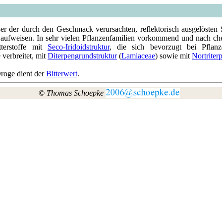
r der durch den Geschmack verursachten, reflektorisch ausgelösten 
ufweisen. In sehr vielen Pflanzenfamilien vorkommend und nach chemi
terstoffe mit
Seco-Iridoidstruktur
, die sich bevorzugt bei Pfla
 verbreitet, mit
Diterpengrundstruktur
(
Lamiaceae
) sowie mit
Nortriter
Droge dient der
Bitterwert
.
©
Thomas Schoepke