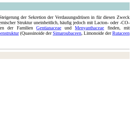
Steigerung der Sekretion der Verdauungsdrüsen in für diesen Zweck
scher Struktur uneinheitlich, häufig jedoch mit Lacton- oder -CO-
nzen der Familien
Gentianaceae
und
Menyanthaceae
finden, mit
penstruktur
(Quassinoide der
Simaroubaceen
, Limonoide der
Rutaceen