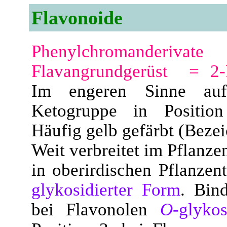
Flavonoide
Phenylchromanderivate
m
Flavangrundgerüst = 2-
Im engeren Sinne auf
Ketogruppe in Position
Häufig gelb gefärbt (Beze
Weit verbreitet im Pflanze
in oberirdischen Pflanzen
glykosidierter Form
. Bin
bei Flavonolen
O
-glykos