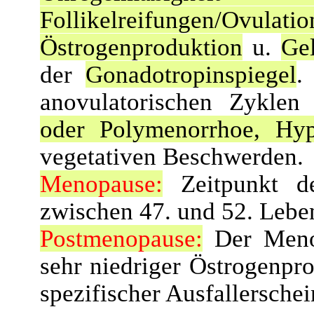
Follikelreifungen/Ovulatio
Östrogenproduktion
u.
Ge
der
Gonadotropinspiegel
.
anovulatorischen Zyklen
oder Polymenorrhoe, Hy
vegetativen Beschwerden.
Menopause:
Zeitpunkt de
zwischen 47. und 52. Leben
Postmenopause:
Der Menop
sehr niedriger Östrogenpro
spezifischer Ausfallersche