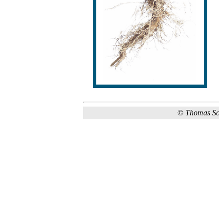
©
Thomas S